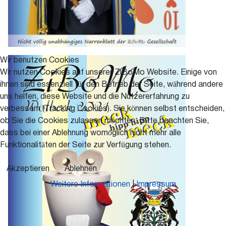
Wir benutzen Cookies
Wir nutzen Cookies auf unserer ZiBoMo Website. Einige von
ihnen sind essenziell für den Betrieb der Seite, während andere
uns helfen, diese Website und die Nutzererfahrung zu
verbessern (Tracking Cookies). Sie können selbst entscheiden,
ob Sie die Cookies zulassen möchten. Bitte beachten Sie,
dass bei einer Ablehnung womöglich nicht mehr alle
Funktionalitäten der Seite zur Verfügung stehen.
Akzeptieren
Ablehnen
Weitere Informationen
|
Impressum