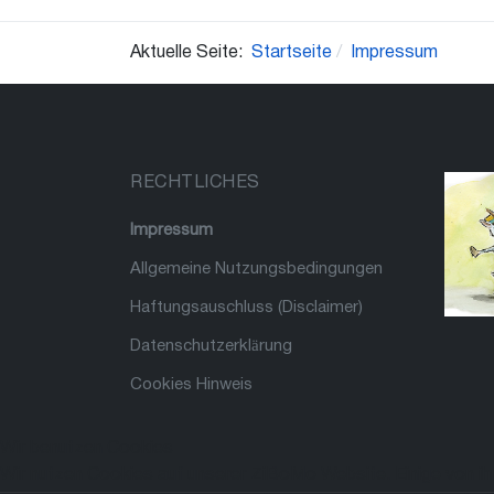
Aktuelle Seite:
Startseite
Impressum
RECHTLICHES
Impressum
Allgemeine Nutzungsbedingungen
Haftungsauschluss (Disclaimer)
Datenschutzerklärung
Cookies Hinweis
Wir benutzen Cookies
Wir nutzen Cookies auf unserer ZiBoMo Website. Einige von ihn