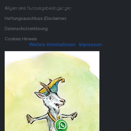
verbessern (Tracking Cookies). Sie können selbst entscheiden,
ob Sie die Cookies zulassen möchten. Bitte beachten Sie,
Allgemeine Nutzungsbedingungen
dass bei einer Ablehnung womöglich nicht mehr alle
Haftungsauschluss (Disclaimer)
Funktionalitäten der Seite zur Verfügung stehen.
Datenschutzerklärung
Akzeptieren
Ablehnen
Cookies Hinweis
Weitere Informationen
|
Impressum