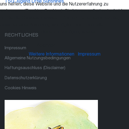
TSG Jugend Little Sunshines
uns helfen, diese Website und die Nutzererfahrung zu
verbessern (Tracking Cookies). Sie können selbst entscheiden,
ob Sie die Cookies zulassen möchten. Bitte beachten Sie,
dass bei einer Ablehnung womöglich nicht mehr alle
Funktionalitäten der Seite zur Verfügung stehen.
RECHTLICHES
Akzeptieren
Ablehnen
Impressum
Weitere Informationen
|
Impressum
Allgemeine Nutzungsbedingungen
Haftungsauschluss (Disclaimer)
Datenschutzerklärung
Cookies Hinweis