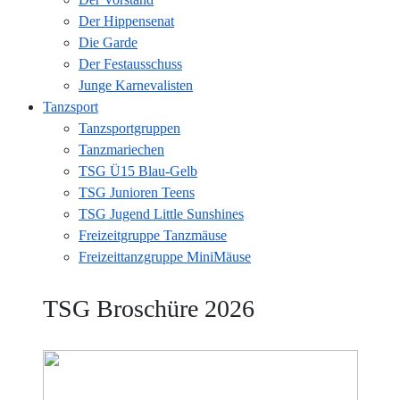
Der Hippensenat
Die Garde
Der Festausschuss
Junge Karnevalisten
Tanzsport
Tanzsportgruppen
Tanzmariechen
TSG Ü15 Blau-Gelb
TSG Junioren Teens
TSG Jugend Little Sunshines
Freizeitgruppe Tanzmäuse
Freizeittanzgruppe MiniMäuse
TSG Broschüre 2026