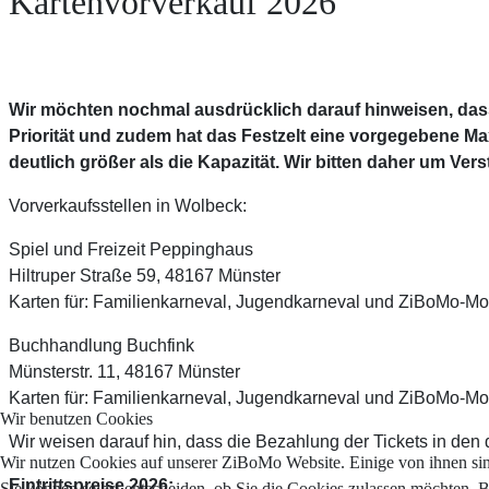
Kartenvorverkauf 2026
Wir möchten nochmal ausdrücklich darauf hinweisen, dass 
Priorität und zudem hat das Festzelt eine vorgegebene Ma
deutlich größer als die Kapazität. Wir bitten daher um Ve
Vorverkaufsstellen in Wolbeck:
Spiel und Freizeit Peppinghaus
Hiltruper Straße 59, 48167 Münster
Karten für: Familienkarneval, Jugendkarneval und ZiBoMo-Mo
Buchhandlung Buchfink
Münsterstr. 11, 48167 Münster
Karten für: Familienkarneval, Jugendkarneval und ZiBoMo-Mo
Wir benutzen Cookies
Wir weisen darauf hin, dass die Bezahlung der Tickets in den 
Wir nutzen Cookies auf unserer ZiBoMo Website. Einige von ihnen sind 
Eintrittspreise 2026:
Sie können selbst entscheiden, ob Sie die Cookies zulassen möchten. B