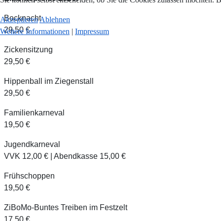
Bocknacht
Akzeptieren
Ablehnen
29,50 €
Weitere Informationen
|
Impressum
Zickensitzung
29,50 €
Hippenball im Ziegenstall
29,50 €
Familienkarneval
19,50 €
Jugendkarneval
VVK 12,00 € | Abendkasse 15,00 €
Frühschoppen
19,50 €
ZiBoMo-Buntes Treiben im Festzelt
17,50 €