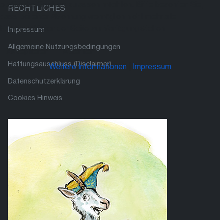
ob Sie die Cookies zulassen möchten. Bitte beachten Sie,
RECHTLICHES
dass bei einer Ablehnung womöglich nicht mehr alle
Funktionalitäten der Seite zur Verfügung stehen.
Impressum
Allgemeine Nutzungsbedingungen
Akzeptieren
Ablehnen
Haftungsauschluss (Disclaimer)
Weitere Informationen
|
Impressum
Datenschutzerklärung
Cookies Hinweis