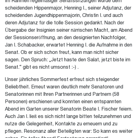
Im Rahmen regelmäßiger Senatssitzungen wurde dem
scheidenden Hippenmajor, Henning I., seiner Adjutanz, der
scheidenden Jugendhippenmajorin, Christin I. und auch
deren Adjutanz für die tolle Session gedankt. Nach der
Übergabe der Insignien seiner närrischen Macht, am Abend
der Sessionseröffnung, an den designierten Nachfolger,
Jan I. Schabacker, erwartet Henning I. die Aufnahme in den
Senat. Ob er sich schon freut, kann man nicht sicher
sagen. Den Spruch: „Jetzt haste den Salat, jetzt biste im
Senat.“ gibt es nicht umsonst :-) .
Unser jährliches Sommerfest erfreut sich steigender
Beliebtheit. Erneut waren deutlich mehr Senatoren und
Senatorinnen mit Ihren Partnerinnen und Partnern (58
Personen) erschienen und konnten einen entspannten
Abend im Garten unserer Senatorin Beate I. Fischer feiern.
Auch Jan I. ließ es sich nicht lange bitten teilzunehmen und
nutze die Gelegenheit, Kontakte zu erneuern und zu
pflegen. Resonanz aller Beteiligten war: So kann es weiter