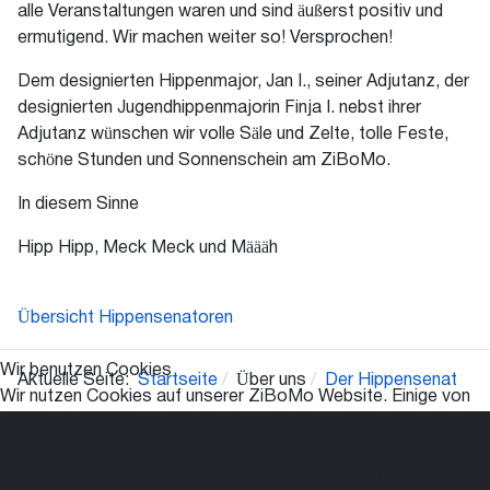
alle Veranstaltungen waren und sind äußerst positiv und
ermutigend. Wir machen weiter so! Versprochen!
Dem designierten Hippenmajor, Jan I., seiner Adjutanz, der
designierten Jugendhippenmajorin Finja I. nebst ihrer
Adjutanz wünschen wir volle Säle und Zelte, tolle Feste,
schöne Stunden und Sonnenschein am ZiBoMo.
In diesem Sinne
Hipp Hipp, Meck Meck und Määäh
Übersicht Hippensenatoren
Wir benutzen Cookies
Aktuelle Seite:
Startseite
Über uns
Der Hippensenat
Wir nutzen Cookies auf unserer ZiBoMo Website. Einige von
ihnen sind essenziell für den Betrieb der Seite, während andere
uns helfen, diese Website und die Nutzererfahrung zu
verbessern (Tracking Cookies). Sie können selbst entscheiden,