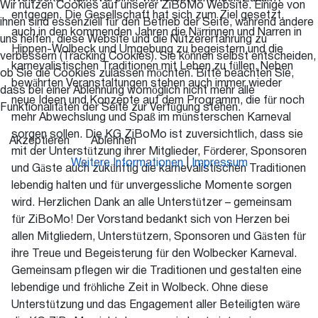
Wir nutzen Cookies auf unserer ZiBoMo Website. Einige von
entgegen. Die Gesellschaft hat sich zum Ziel gesetzt,
ihnen sind essenziell für den Betrieb der Seite, während andere
auch in den kommenden Jahren die Närrinnen und Narren in
uns helfen, diese Website und die Nutzererfahrung zu
Hippen-Wolbeck und Umgebung zu begeistern und die
verbessern (Tracking Cookies). Sie können selbst entscheiden,
karnevalistischen Traditionen mit Leben zu füllen. Neben
ob Sie die Cookies zulassen möchten. Bitte beachten Sie,
bewährten Veranstaltungen stehen auch immer wieder
dass bei einer Ablehnung womöglich nicht mehr alle
neue Ideen und Konzepte auf dem Programm, die für noch
Funktionalitäten der Seite zur Verfügung stehen.
mehr Abwechslung und Spaß im münsterschen Karneval
sorgen sollen. Die KG ZiBoMo ist zuversichtlich, dass sie
Akzeptieren
Ablehnen
mit der Unterstützung ihrer Mitglieder, Förderer, Sponsoren
Weitere Informationen
|
Impressum
und Gäste auch zukünftig die karnevalistischen Traditionen
lebendig halten und für unvergessliche Momente sorgen
wird. Herzlichen Dank an alle Unterstützer – gemeinsam
für ZiBoMo! Der Vorstand bedankt sich von Herzen bei
allen Mitgliedern, Unterstützern, Sponsoren und Gästen für
ihre Treue und Begeisterung für den Wolbecker Karneval.
Gemeinsam pflegen wir die Traditionen und gestalten eine
lebendige und fröhliche Zeit in Wolbeck. Ohne diese
Unterstützung und das Engagement aller Beteiligten wäre