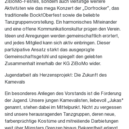
ZiBoMo-Festes, sondern auch vielfältige weitere
Aktivitäten wie das mega Konzert der „Dorfrocker“, das
traditionelle BocktOberfest sowie die beliebte
Tanzgruppenvorstellung. Ein harmonisches Miteinander
und eine offene Kommunikationskultur prägen den Verein.
Ideen und Anregungen werden gemeinschaftlich erörtert,
und jedes Mitglied kann sich aktiv einbringen. Dieser
partizipative Ansatz stärkt das ausgeprägte
Gemeinschaftsgefühl und spiegelt den gelebten
Zusammenhalt innerhalb der KG ZiBoMo wider.
Jugendarbeit als Herzensprojekt: Die Zukunft des
Karnevals
Ein besonderes Anliegen des Vorstands ist die Förderung
der Jugend. Unsere jungen Karnevalisten, liebevoll „Jukas"
genannt, stehen dabei im Mittelpunkt. Nicht zu vergessen
sind unsere herausragenden Tanzgruppen, deren neue,
farbenprächtige Kostüme und mitreißende Darbietungen
weit über Münsters Grenzen hinaus Bekanntheit erlangt