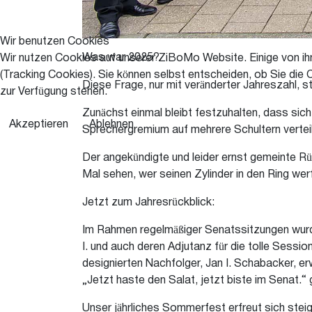
Wir benutzen Cookies
Was war 2025?
Wir nutzen Cookies auf unserer ZiBoMo Website. Einige von ihn
(Tracking Cookies). Sie können selbst entscheiden, ob Sie die 
Diese Frage, nur mit veränderter Jahreszahl, 
zur Verfügung stehen.
Zunächst einmal bleibt festzuhalten, dass sic
Akzeptieren
Ablehnen
Sprechergremium auf mehrere Schultern verte
Der angekündigte und leider ernst gemeinte Rü
Mal sehen, wer seinen Zylinder in den Ring wer
Jetzt zum Jahresrückblick:
Im Rahmen regelmäßiger Senatssitzungen wurde
I. und auch deren Adjutanz für die tolle Sess
designierten Nachfolger, Jan I. Schabacker, er
„Jetzt haste den Salat, jetzt biste im Senat.“ 
Unser jährliches Sommerfest erfreut sich stei