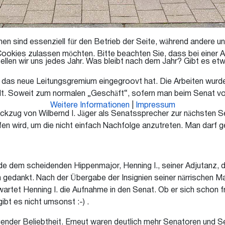
en sind essenziell für den Betrieb der Seite, während andere u
Cookies zulassen möchten. Bitte beachten Sie, dass bei einer A
stellen wir uns jedes Jahr. Was bleibt nach dem Jahr? Gibt es 
h das neue Leitungsgremium eingegroovt hat. Die Arbeiten wurden
ilt. Soweit zum normalen „Geschäft“, sofern man beim Senat v
Weitere Informationen
|
Impressum
ckzug von Wilbernd I. Jäger als Senatssprecher zur nächsten Se
fen wird, um die nicht einfach Nachfolge anzutreten. Man darf 
 dem scheidenden Hippenmajor, Henning I., seiner Adjutanz, d
ion gedankt. Nach der Übergabe der Insignien seiner närrischen
wartet Henning I. die Aufnahme in den Senat. Ob er sich schon f
gibt es nicht umsonst :-) .
gender Beliebtheit. Erneut waren deutlich mehr Senatoren und Se