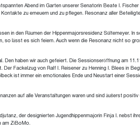
spannten Abend im Garten unserer Senatorin Beate I. Fischer fei
 Kontakte zu erneuern und zu pflegen. Resonanz aller Beteiligte
tsessen in den Räumen der Hippenmajorsresidenz Sültemeyer. I
n, so lässt es sich feiern. Auch wenn die Resonanz nicht so g
l. Den haben wir auch gefeiert. Die Sessionseröffnung am 11.1
. Der Fackelzug von Ralf I. Reisener zu Henning I. Blees in Be
lbeck ist immer ein emotionales Ende und Neustart einer Sessi
anzen auf alle Veranstaltungen waren und sind äußerst positiv
djutanz, der designierten Jugendhippenmajorin Finja I. nebst ihr
in am ZiBoMo.